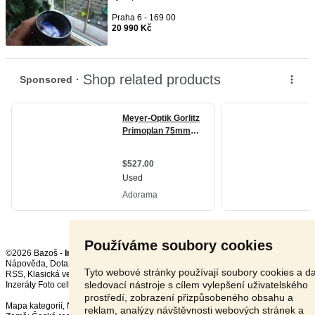
Praha 6 - 169 00
20 990 Kč
Používáme soubory cookies
©2026 Bazoš -
Inzerce, Bazar
Nápověda
,
Dotazy
,
Hodnocení
,
Kontakt
,
Reklama
,
Podmínky
,
Ochrana údajů
,
Tyto webové stránky používají soubory cookies a da
RSS
,
sledovací nástroje s cílem vylepšení uživatelského
Inzeráty Foto celkem:
11920
, za 24 hodin:
377
prostředí, zobrazení přizpůsobeného obsahu a
Mapa kategorií
,
Nejvyhledávanější výrazy
reklam, analýzy návštěvnosti webových stránek a