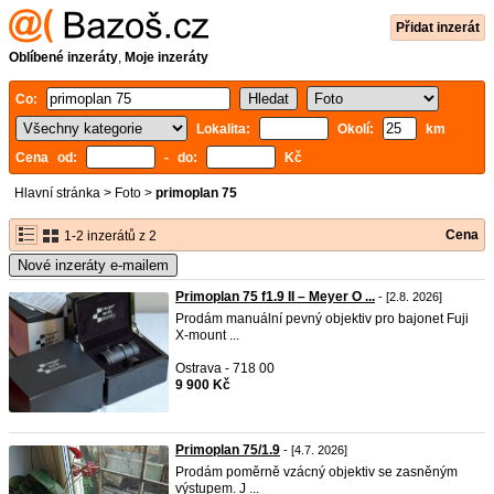
Přidat inzerát
Oblíbené inzeráty
,
Moje inzeráty
Co:
Lokalita:
Okolí:
km
Cena od:
- do:
Kč
Hlavní stránka
>
Foto
>
primoplan 75
Cena
1-2 inzerátů z 2
Nové inzeráty e-mailem
Primoplan 75 f1.9 II – Meyer O ...
- [2.8. 2026]
Prodám manuální pevný objektiv pro bajonet Fuji
X-mount ...
Ostrava - 718 00
9 900 Kč
Primoplan 75/1.9
- [4.7. 2026]
Prodám poměrně vzácný objektiv se zasněným
výstupem. J ...