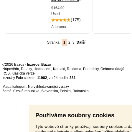
Stránka:
1
2
3
Další
©2026 Bazoš -
Inzerce, Bazar
Nápověda
,
Dotazy
,
Hodnocení
,
Kontakt
,
Reklama
,
Podmínky
,
Ochrana údajů
,
RSS
,
Inzeráty Foto celkem:
11982
, za 24 hodin:
381
Mapa kategorií
,
Nejvyhledávanější výrazy
Země:
Česká republika
,
Slovensko
,
Polsko
,
Rakousko
Používáme soubory cookies
Tyto webové stránky používají soubory cookies a da
sledovací nástroje s cílem vylepšení uživatelského