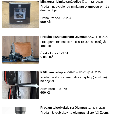
Miniatura - Limitovaná edice O ...
- [3.8. 2026]
Prodám nevybalenou miniaturu
olympus
u
om
-1 s
dvěma obje ...
Praha - západ - 252 28
990 Kč
Prodám bezzrcadlovku Olympus O ...
- [3.8. 2026]
Fotoaparát má nafoceno cca 15 000 snímků, vše
funguje b ...
Česká Lípa - 473 01
5 000 Kč
K&F Lens adapter OM-E + FD-E
- [2.8. 2026]
Predám alebo vymením dva adaptéry (redukcie)
na objektí ...
Slovensko - 987 65
600 Kč
Prodám teleobjektiv na Olympus ...
- [2.8. 2026]
Prodám teleobjektiv na
olympus
Micro 4/3 Zo
om
.