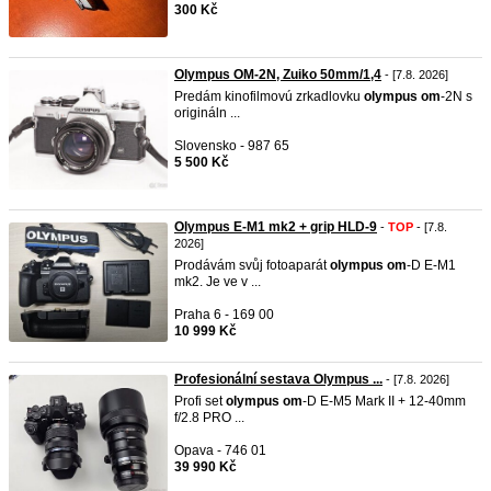
300 Kč
Olympus OM-2N, Zuiko 50mm/1,4
- [7.8. 2026]
Predám kinofilmovú zrkadlovku
olympus
om
-2N s
origináln ...
Slovensko - 987 65
5 500 Kč
Olympus E-M1 mk2 + grip HLD-9
-
TOP
- [7.8.
2026]
Prodávám svůj fotoaparát
olympus
om
-D E-M1
mk2. Je ve v ...
Praha 6 - 169 00
10 999 Kč
Profesionální sestava Olympus ...
- [7.8. 2026]
Profi set
olympus
om
-D E-M5 Mark II + 12-40mm
f/2.8 PRO ...
Opava - 746 01
39 990 Kč