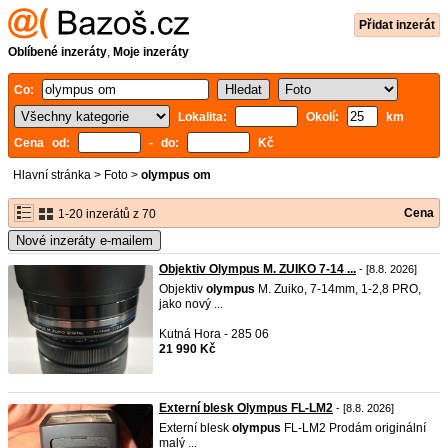
Přidat inzerát
Oblíbené inzeráty
,
Moje inzeráty
Co:
Lokalita:
Okolí:
km
Cena od:
- do:
Kč
Hlavní stránka
>
Foto
>
olympus om
Cena
1-20 inzerátů z 70
Nové inzeráty e-mailem
Objektiv Olympus M. ZUIKO 7-14 ...
- [8.8. 2026]
Objektiv
olympus
M. Zuiko, 7-14mm, 1-2,8 PRO,
jako nový ...
Kutná Hora - 285 06
21 990 Kč
Externí blesk Olympus FL-LM2
- [8.8. 2026]
Externí blesk
olympus
FL-LM2 Prodám originální
malý ...