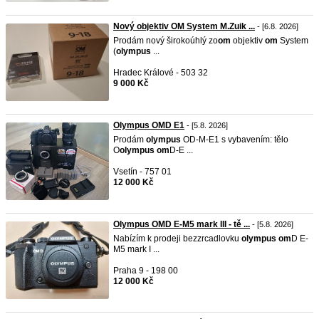
Nový objektiv OM System M.Zuik ...
- [6.8. 2026]
Prodám nový širokoúhlý zo
om
objektiv
om
System
(
olympus
...
Hradec Králové - 503 32
9 000 Kč
Olympus OMD E1
- [5.8. 2026]
Prodám
olympus
OD-M-E1 s vybavením: tělo
O
olympus
om
D-E ...
Vsetín - 757 01
12 000 Kč
Olympus OMD E-M5 mark III - tě ...
- [5.8. 2026]
Nabízím k prodeji bezzrcadlovku
olympus
om
D E-
M5 mark I ...
Praha 9 - 198 00
12 000 Kč