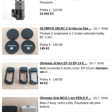
Panasoni ...
Praha 1 - 110 00
24 000 Kč
OLYMPUS OM BC-2 krytka na fota ...
- [31.7. 2026]
Prodam 2 oryginalne a 2 cinske nahradni krytky
BC-2 pro ...
Praha 4 - 140 00
149 Kč
Olympus očnice EP-10 EP-14 E ...
- [31.7. 2026]
Mam na prodej 5 druhu ocnic: EP-10 pro
olympus
om
-D ...
Praha 4 - 140 00
99 Kč
Olympus Grip MCG-1 pro PEN E-P ...
- [31.7. 2026]
Mam 2 kusy: cerny a bily. Pouzivane ale plne
funkcni ...