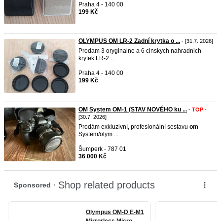
Praha 4 - 140 00
199 Kč
OLYMPUS OM LR-2 Zadní krytka o ...
- [31.7. 2026]
Prodam 3 oryginalne a 6 cinskych nahradnich
krytek LR-2 ...
Praha 4 - 140 00
199 Kč
OM System OM-1 (STAV NOVÉHO ku ...
-
TOP
-
[30.7. 2026]
Prodám exkluzivní, profesionální sestavu
om
System/olym ...
Šumperk - 787 01
36 000 Kč