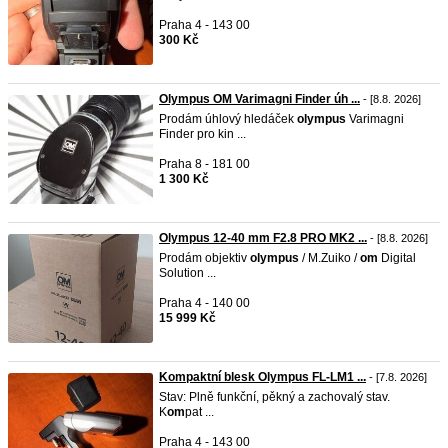
Praha 4 - 143 00
300 Kč
Olympus OM Varimagni Finder úh ...
- [8.8. 2026]
Prodám úhlový hledáček
olympus
Varimagni
Finder pro kin ...
Praha 8 - 181 00
1 300 Kč
Olympus 12-40 mm F2.8 PRO MK2 ...
- [8.8. 2026]
Prodám objektiv
olympus
/ M.Zuiko /
om
Digital
Solution ...
Praha 4 - 140 00
15 999 Kč
Kompaktní blesk Olympus FL-LM1 ...
- [7.8. 2026]
Stav: Plně funkční, pěkný a zachovalý stav.
K
om
pat ...
Praha 4 - 143 00