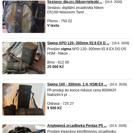
Sestavu: dig.zrc.Nikon+teleobj ...
- [24.6. 2026]
Sestavu: digitální zrcadlovka Nikon
D5100+telezoom Tamr ...
Přerov - 750 02
V textu
Sigma APO 120–300mm f/2.8 EX D ...
- [19.6. 2026]
Prodám
sigma
APO 120–300mm f/2.8 EX DG OS
HSM - Nikon ...
Brno - 612 00
25 000 Kč
Sigma 100 - 300mm, 1:4, HSM EX ...
- [16.6. 2026]
Při prodeji do konce měsíce cena 8000Kč!!
Nabízím k pr ...
Ostrava - 725 27
9 500 Kč
Analogová zrcadlovka Pentax P5 ...
- [10.6. 2026]
Prodám klasickou kinofilmovou zrcadlovku: