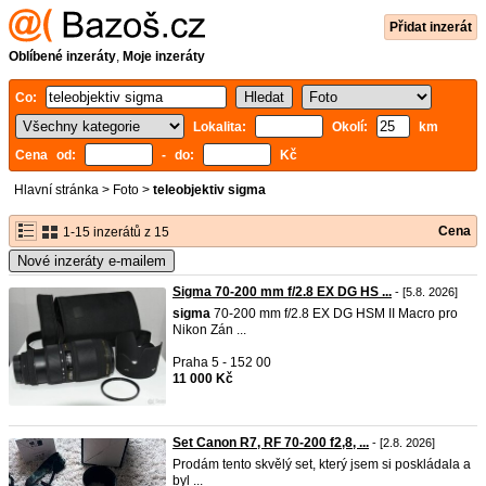
Přidat inzerát
Oblíbené inzeráty
,
Moje inzeráty
Co:
Lokalita:
Okolí:
km
Cena od:
- do:
Kč
Hlavní stránka
>
Foto
>
teleobjektiv sigma
Cena
1-15 inzerátů z 15
Nové inzeráty e-mailem
Sigma 70-200 mm f/2.8 EX DG HS ...
- [5.8. 2026]
sigma
70-200 mm f/2.8 EX DG HSM II Macro pro
Nikon Zán ...
Praha 5 - 152 00
11 000 Kč
Set Canon R7, RF 70-200 f2,8, ...
- [2.8. 2026]
Prodám tento skvělý set, který jsem si poskládala a
byl ...