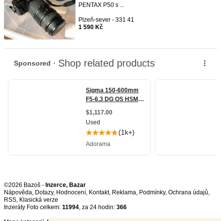
PENTAX P50 s ...
Plzeň-sever - 331 41
1 590 Kč
©2026 Bazoš -
Inzerce, Bazar
Nápověda
,
Dotazy
,
Hodnocení
,
Kontakt
,
Reklama
,
Podmínky
,
Ochrana údajů
,
RSS
,
Inzeráty Foto celkem:
11994
, za 24 hodin:
366