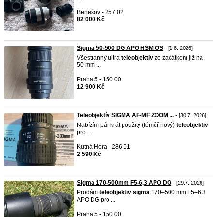
Benešov - 257 02
82 000 Kč
Sigma 50-500 DG APO HSM OS
- [1.8. 2026]
Všestranný ultra
teleobjektiv
ze začátkem již na
50 mm ...
Praha 5 - 150 00
12 900 Kč
Teleobjektív SIGMA AF-MF ZOOM ...
- [30.7. 2026]
Nabízím pár krát použitý (téměř nový)
teleobjektiv
pro ...
Kutná Hora - 286 01
2 590 Kč
Sigma 170-500mm F5-6,3 APO DG
- [29.7. 2026]
Prodám
teleobjektiv
sigma
170–500 mm F5–6.3
APO DG pro ...
Praha 5 - 150 00