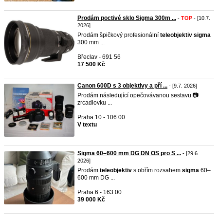
Prodám poctivé sklo Sigma 300m ...
-
TOP
- [10.7.
2026]
Prodám špičkový profesionální
teleobjektiv
sigma
300 mm ...
Břeclav - 691 56
17 500 Kč
Canon 600D s 3 objektivy a pří ...
- [9.7. 2026]
Prodám následující opečovávanou sestavu 📷
zrcadlovku ...
Praha 10 - 106 00
V textu
Sigma 60–600 mm DG DN OS pro S ...
- [29.6.
2026]
Prodám
teleobjektiv
s obřím rozsahem
sigma
60–
600 mm DG ...
Praha 6 - 163 00
39 000 Kč