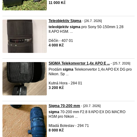
11 000 Kč
Teleobjektiv Sigma
- [26.7. 2026]
teleobjektiv
sigma
pro Sony 50-150mm 1:28
II.APO HSM. ...
Děčín - 407 01
4 000 Kč
SIGMA Telekonvertor 1,4x APO E ...
- [25.7. 2026]
Prodám
sigma
Telekonvertor 1,4x APO EX DG pro
Nikon. Sp ...
Kutná Hora - 284 01
3 200 Kč
Sigma 70-200 mm
- [20.7. 2026]
sigma
70-200 mm F2.8 II APO EX DG MACRO
HSM pro Nikon ...
Mladá Boleslav - 294 71
8 000 Kč