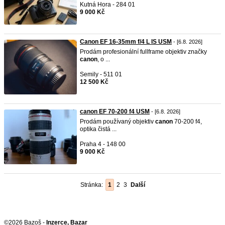
Kutná Hora - 284 01
9 000 Kč
Canon EF 16-35mm f/4 L IS USM
- [6.8. 2026]
Prodám profesionální fullframe objektiv značky
canon
, o ...
Semily - 511 01
12 500 Kč
canon EF 70-200 f4 USM
- [6.8. 2026]
Prodám používaný objektiv
canon
70-200 f4,
optika čistá ...
Praha 4 - 148 00
9 000 Kč
Stránka:
1
2
3
Další
©2026 Bazoš -
Inzerce, Bazar