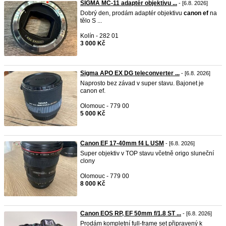
SIGMA MC-11 adaptér objektivu ...
- [6.8. 2026]
Dobrý den, prodám adaptér objektivu
canon
ef
na
tělo S ...
Kolín - 282 01
3 000 Kč
Sigma APO EX DG teleconverter ...
- [6.8. 2026]
Naprosto bez závad v super stavu. Bajonet je
canon ef.
Olomouc - 779 00
5 000 Kč
Canon EF 17-40mm f4 L USM
- [6.8. 2026]
Super objektiv v TOP stavu včetně origo sluneční
clony
Olomouc - 779 00
8 000 Kč
Canon EOS RP, EF 50mm f/1.8 ST ...
- [6.8. 2026]
Prodám kompletní full-frame set připravený k