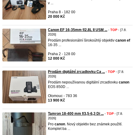
v ...
Praha 8 - 182 00
20 000 Kč
Canon EF 16-35mm f/2.8L II USM ...
-
TOP
- [7.8.
2026]
Prodám profesionální širokoúhlý objektiv
canon
ef
16-35 ...
Praha 2 - 128 00
12 000 Kč
Prodám digitální zrcadlovku Ca ...
-
TOP
- [7.8.
2026]
Prodám nepoužívanou digitální zrcadlovku
canon
EOS 850D ...
Olomouc - 783 36
13 900 Kč
Tamron 18-400 mm f/3,5-6,3 Di ...
-
TOP
- [7.8.
2026]
Pro
canon
. Nový objektiv bez známek použití.
Komplet ba ...