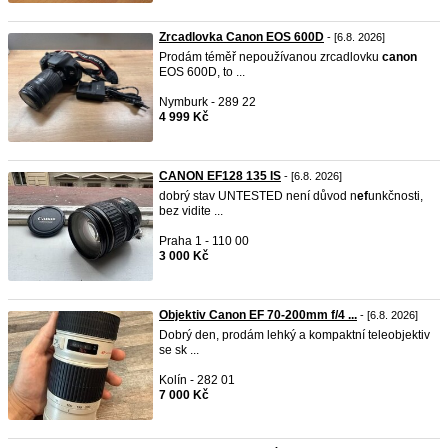
Zrcadlovka Canon EOS 600D
- [6.8. 2026]
Prodám téměř nepoužívanou zrcadlovku
canon
EOS 600D, to ...
Nymburk - 289 22
4 999 Kč
CANON EF128 135 IS
- [6.8. 2026]
dobrý stav UNTESTED není důvod n
ef
unkčnosti,
bez vidite ...
Praha 1 - 110 00
3 000 Kč
Objektiv Canon EF 70-200mm f/4 ...
- [6.8. 2026]
Dobrý den, prodám lehký a kompaktní teleobjektiv
se sk ...
Kolín - 282 01
7 000 Kč