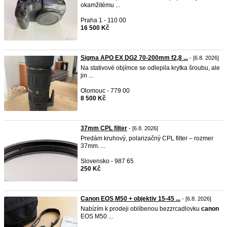
okamžitému ...
Praha 1 - 110 00
16 500 Kč
Sigma APO EX DG2 70-200mm f2,8 ...
- [6.8. 2026]
Na stativové objímce se odlepila krytka šroubu, ale
jin ...
Olomouc - 779 00
8 500 Kč
37mm CPL filter
- [6.8. 2026]
Predám kruhový, polarizačný CPL filter – rozmer
37mm. ...
Slovensko - 987 65
250 Kč
Canon EOS M50 + objektiv 15-45 ...
- [6.8. 2026]
Nabízím k prodeji oblíbenou bezzrcadlovku
canon
EOS M50 ...