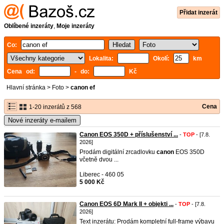
Přidat inzerát
Oblíbené inzeráty
,
Moje inzeráty
Co:
Lokalita:
Okolí:
km
Cena od:
- do:
Kč
Hlavní stránka
>
Foto
>
canon ef
Cena
1-20 inzerátů z 568
Nové inzeráty e-mailem
Canon EOS 350D + příslušenství ...
-
TOP
- [7.8.
2026]
Prodám digitální zrcadlovku
canon
EOS 350D
včetně dvou ...
Liberec - 460 05
5 000 Kč
Canon EOS 6D Mark II + objekti ...
-
TOP
- [7.8.
2026]
Text inzerátu: Prodám kompletní full-frame výbavu