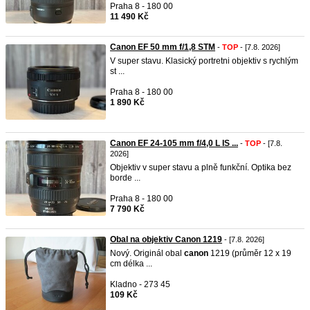
Praha 8 - 180 00
11 490 Kč
Canon EF 50 mm f/1,8 STM
-
TOP
- [7.8. 2026]
V super stavu. Klasický portretni objektiv s rychlým
st ...
Praha 8 - 180 00
1 890 Kč
Canon EF 24-105 mm f/4,0 L IS ...
-
TOP
- [7.8.
2026]
Objektiv v super stavu a plně funkční. Optika bez
borde ...
Praha 8 - 180 00
7 790 Kč
Obal na objektiv Canon 1219
- [7.8. 2026]
Nový. Originál obal
canon
1219 (průměr 12 x 19
cm délka ...
Kladno - 273 45
109 Kč