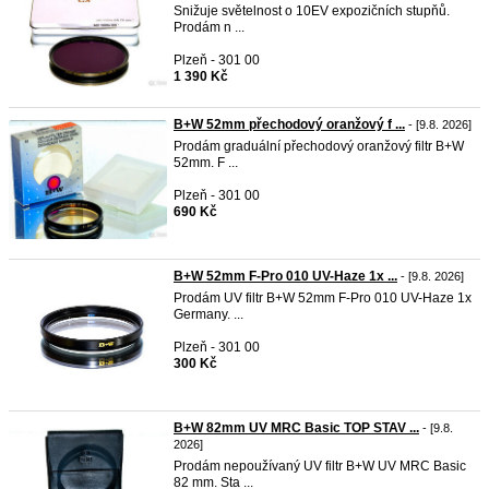
Snižuje světelnost o 10EV expozičních stupňů.
Prodám n ...
Plzeň - 301 00
1 390 Kč
B+W 52mm přechodový oranžový f ...
- [9.8. 2026]
Prodám graduální přechodový oranžový filtr B+W
52mm. F ...
Plzeň - 301 00
690 Kč
B+W 52mm F-Pro 010 UV-Haze 1x ...
- [9.8. 2026]
Prodám UV filtr B+W 52mm F-Pro 010 UV-Haze 1x
Germany. ...
Plzeň - 301 00
300 Kč
B+W 82mm UV MRC Basic TOP STAV ...
- [9.8.
2026]
Prodám nepoužívaný UV filtr B+W UV MRC Basic
82 mm. Sta ...