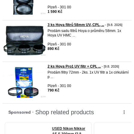
Plzeň - 301 00
1 590 Kč
3 ks Hoya filtrů 58mm UV, CPL, ...
- [9.8. 2026]
Prodám sadu filtrů Hoya o průměru 58mm. 1x
Hoya UV HMC ...
Plzeň - 301 00
890 Kč
2 ks Hoya Pro1 UV filtr + CPL ...
- [9.8. 2026]
Prodám filtry 72mm - 2ks. 1x UV filtr a 1x cirkulární
p ...
Plzeň - 301 00
790 Kč