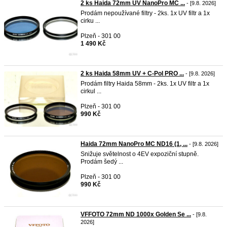
2 ks Haida 72mm UV NanoPro MC ...
- [9.8. 2026]
Prodám nepoužívané filtry - 2ks. 1x UV filtr a 1x
cirku ...
Plzeň - 301 00
1 490 Kč
2 ks Haida 58mm UV + C-Pol PRO ...
- [9.8. 2026]
Prodám filtry Haida 58mm - 2ks. 1x UV filtr a 1x
cirkul ...
Plzeň - 301 00
990 Kč
Haida 72mm NanoPro MC ND16 (1, ...
- [9.8. 2026]
Snižuje světelnost o 4EV expoziční stupně.
Prodám šedý ...
Plzeň - 301 00
990 Kč
VFFOTO 72mm ND 1000x Golden Se ...
- [9.8.
2026]