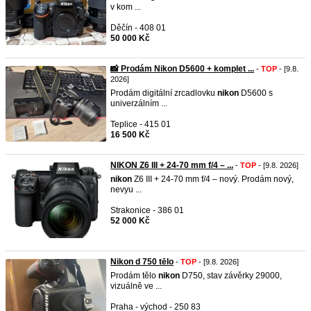
v kom ...
Děčín - 408 01
50 000 Kč
📸 Prodám Nikon D5600 + komplet ...
-
TOP
- [9.8.
2026]
Prodám digitální zrcadlovku
nikon
D5600 s
univerzálním ...
Teplice - 415 01
16 500 Kč
NIKON Z6 III + 24-70 mm f/4 – ...
-
TOP
- [9.8. 2026]
nikon
Z6 III + 24-70 mm f/4 – nový. Prodám nový,
nevyu ...
Strakonice - 386 01
52 000 Kč
Nikon d 750 tēlo
-
TOP
- [9.8. 2026]
Prodám tělo
nikon
D750, stav závěrky 29000,
vizuálně ve ...
Praha - východ - 250 83