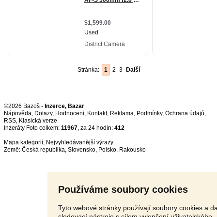
Stránka:
1
2
3
Další
©2026 Bazoš -
Inzerce, Bazar
Nápověda
,
Dotazy
,
Hodnocení
,
Kontakt
,
Reklama
,
Podmínky
,
Ochrana údajů
,
RSS
,
Inzeráty Foto celkem:
11967
, za 24 hodin:
412
Mapa kategorií
,
Nejvyhledávanější výrazy
Země:
Česká republika
,
Slovensko
,
Polsko
,
Rakousko
Používáme soubory cookies
Tyto webové stránky používají soubory cookies a da
sledovací nástroje s cílem vylepšení uživatelského