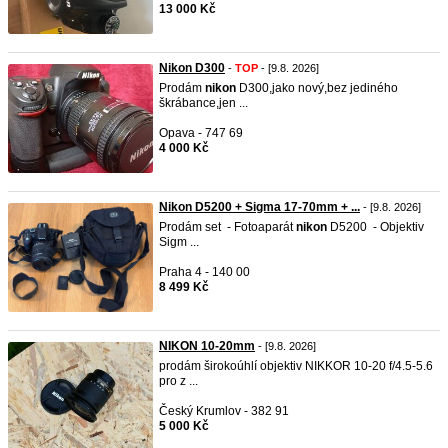
13 000 Kč
Nikon D300
-
TOP
- [9.8. 2026]
Prodám
nikon
D300,jako nový,bez jediného
škrábance,jen ...
Opava - 747 69
4 000 Kč
Nikon D5200 + Sigma 17-70mm + ...
- [9.8. 2026]
Prodám set - Fotoaparát
nikon
D5200 - Objektiv
Sigm ...
Praha 4 - 140 00
8 499 Kč
NIKON 10-20mm
- [9.8. 2026]
prodám širokoúhlí objektiv NIKKOR 10-20 f/4.5-5.6
pro z ...
Český Krumlov - 382 91
5 000 Kč