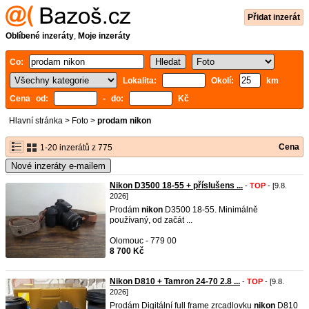
Přidat inzerát
Oblíbené inzeráty
,
Moje inzeráty
Co:
Lokalita:
Okolí:
km
Cena od:
- do:
Kč
Hlavní stránka
>
Foto
>
prodam nikon
Cena
1-20 inzerátů z 775
Nové inzeráty e-mailem
Nikon D3500 18-55 + příslušens ...
-
TOP
- [9.8.
2026]
Prodám
nikon
D3500 18-55. Minimálně
používaný, od začát ...
Olomouc - 779 00
8 700 Kč
Nikon D810 + Tamron 24-70 2.8 ...
-
TOP
- [9.8.
2026]
Prodám Digitální full frame zrcadlovku
nikon
D810