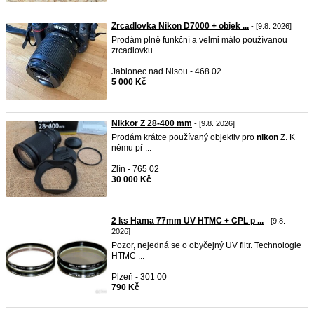
Zrcadlovka Nikon D7000 + objek ...
- [9.8. 2026]
Prodám plně funkční a velmi málo používanou
zrcadlovku ...
Jablonec nad Nisou - 468 02
5 000 Kč
Nikkor Z 28-400 mm
- [9.8. 2026]
Prodám krátce používaný objektiv pro
nikon
Z. K
němu př ...
Zlín - 765 02
30 000 Kč
2 ks Hama 77mm UV HTMC + CPL p ...
- [9.8.
2026]
Pozor, nejedná se o obyčejný UV filtr. Technologie
HTMC ...
Plzeň - 301 00
790 Kč