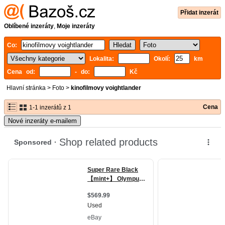
Přidat inzerát
Oblíbené inzeráty
,
Moje inzeráty
Co:
Lokalita:
Okolí:
km
Cena od:
- do:
Kč
Hlavní stránka
>
Foto
>
kinofilmovy voightlander
Cena
1-1 inzerátů z 1
Nové inzeráty e-mailem