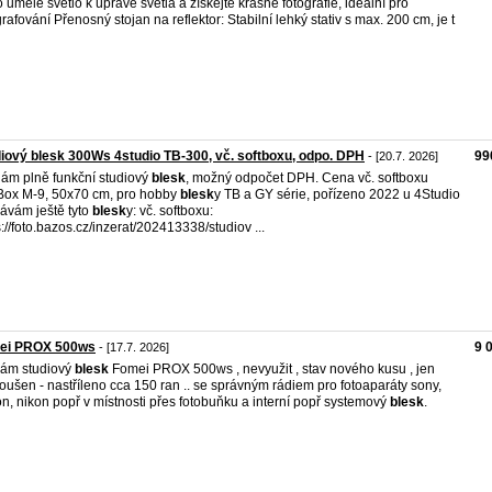
 umělé světlo k úpravě světla a získejte krásné fotografie, ideální pro
grafování Přenosný stojan na reflektor: Stabilní lehký stativ s max. 200 cm, je t
iový blesk 300Ws 4studio TB-300, vč. softboxu, odpo. DPH
99
- [20.7. 2026]
ám plně funkční studiový
blesk
, možný odpočet DPH. Cena vč. softboxu
Box M-9, 50x70 cm, pro hobby
blesk
y TB a GY série, pořízeno 2022 u 4Studio
ávám ještě tyto
blesk
y: vč. softboxu:
s://foto.bazos.cz/inzerat/202413338/studiov ...
ei PROX 500ws
9 
- [17.7. 2026]
ám studiový
blesk
Fomei PROX 500ws , nevyužit , stav nového kusu , jen
oušen - nastříleno cca 150 ran .. se správným rádiem pro fotoaparáty sony,
n, nikon popř v místnosti přes fotobuňku a interní popř systemový
blesk
.