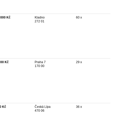
 000 Kč
Kladno
60 x
272 01
000 Kč
Praha 7
29 x
170 00
0 Kč
Česká Lípa
36 x
470 06