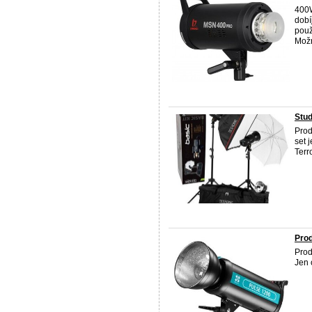
400
dobí
použ
Možn
Stud
Prod
set 
Terr
Prod
Prod
Jen 