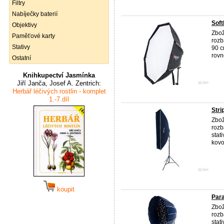
Filtry
Nabíječky baterií
Soft
Objektivy
Zbož
Paměťové karty
rozb
Stativy
90 c
rovn
Ostatní
Knihkupectví Jasmínka
Jiří Janča, Josef A. Zentrich:
Herbář léčivých rostlin - komplet
1.-7.díl
Stri
Zbož
rozb
stat
kovov
koupit
Para
Zbož
rozb
stat