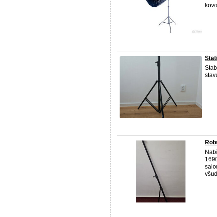
kovo
Stat
Stabi
stav
Rob
Nabí
1690
salo
všud