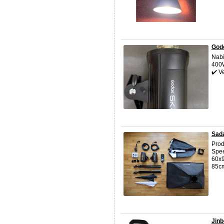
Godo
Nabí
400W
✔️ V
Sad
Pro
Spee
60x9
85cm
Jinb