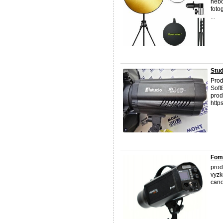
nebo
foto
...
Stud
Prod
Soft
prod
http
Fom
prod
vyzk
cano