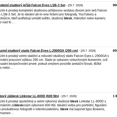
letní studiový jeřáb Falcon Eyes LSB-3 Set
90
- [29.7. 2026]
zím k prodeji kompletní studiovou jeřábovou sestavu (boom arm set) Falcon
 LSB-3 Set. Je to ideální all-in-one řešení pro fotografy, YouTubery a
otvůrce, kteří potřebují umístit světlo, studiový
blesk
, mikrofon nebo kameru
 nad fo ...
stní studiový stativ Falcon Eyes L-2900GA (290 cm)
60
- [29.7. 2026]
zím k prodeji velmi stabilní a robustní studiový stativ Falcon Eyes L-2900GA s
mální pracovní výškou 290 cm. Stativ je vybaven vzduchovým tlumením, což
ásadní bezpečnostní prvek: pokud omylem povolíte aretační šroub, těžké
o nebo ...
iový záblesk Linkstar LL-600D (600 Ws)
1 
- [29.7. 2026]
zím k prodeji spolehlivý a velmi výkonný studiový
blesk
Linkstar LL-600D s
imálním zá
blesk
ovým výkonem 600 Ws. Ideální volba pro portrétní, figurální
 produktovou fotografii v interiéru/ateliéru.
blesk
má bajonet typu Bowens,
znamen ...