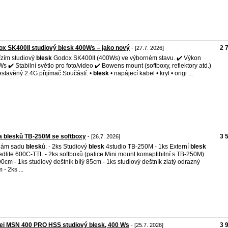
x SK400II studiový blesk 400Ws – jako nový
2 
- [27.7. 2026]
zím studiový
blesk
Godox SK400II (400Ws) ve výborném stavu. ✔️ Výkon
s ✔️ Stabilní světlo pro foto/video ✔️ Bowens mount (softboxy, reflektory atd.)
estavěný 2.4G přijímač Součástí: •
blesk
• napájecí kabel • kryt • origi ...
a blesků TB-250M se softboxy
3 
- [26.7. 2026]
dám sadu
blesk
ů. - 2ks Studiový
blesk
4studio TB-250M - 1ks Externí
blesk
dlite 600C-TTL - 2ks softboxů (patice Mini mount komaptibilní s TB-250M)
0cm - 1ks studiový deštník bílý 85cm - 1ks studiový deštník zlatý odrazný
 - 2ks ...
ei MSN 400 PRO HSS studiový blesk, 400 Ws
3 
- [25.7. 2026]