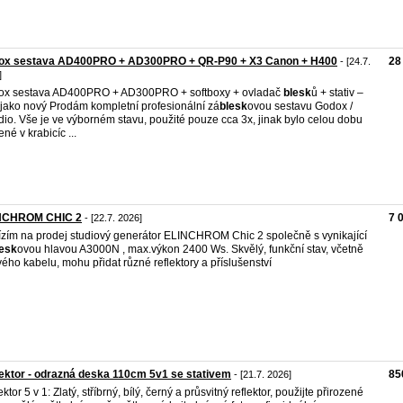
ox sestava AD400PRO + AD300PRO + QR-P90 + X3 Canon + H400
28
- [24.7.
]
ox sestava AD400PRO + AD300PRO + softboxy + ovladač
blesk
ů + stativ –
 jako nový Prodám kompletní profesionální zá
blesk
ovou sestavu Godox /
dio. Vše je ve výborném stavu, použité pouze cca 3x, jinak bylo celou dobu
né v krabicíc ...
NCHROM CHIC 2
7 
- [22.7. 2026]
zím na prodej studiový generátor ELINCHROM Chic 2 společně s vynikající
lesk
ovou hlavou A3000N , max.výkon 2400 Ws. Skvělý, funkční stav, včetně
vého kabelu, mohu přidat různé reflektory a příslušenství
ektor - odrazná deska 110cm 5v1 se stativem
85
- [21.7. 2026]
ktor 5 v 1: Zlatý, stříbrný, bílý, černý a průsvitný reflektor, použijte přirozené