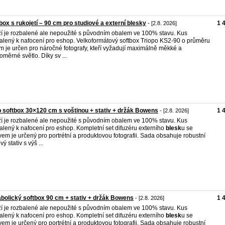
box s rukojetí – 90 cm pro studiové a externí blesky
1 
- [2.8. 2026]
í je rozbalené ale nepoužité s původním obalem ve 100% stavu. Kus
alený k nafocení pro eshop. Velkoformátový softbox Triopo KS2-90 o průměru
m je určen pro náročné fotografy, kteří vyžadují maximálně měkké a
oměrné světlo. Díky sv ...
p softbox 30×120 cm s voštinou + stativ + držák Bowens
1 
- [2.8. 2026]
í je rozbalené ale nepoužité s původním obalem ve 100% stavu. Kus
alený k nafocení pro eshop. Kompletní set difuzéru externího
blesk
u se
ivem je určený pro portrétní a produktovou fotografii. Sada obsahuje robustní
ý stativ s výš ...
bolický softbox 90 cm + stativ + držák Bowens
1 
- [2.8. 2026]
í je rozbalené ale nepoužité s původním obalem ve 100% stavu. Kus
alený k nafocení pro eshop. Kompletní set difuzéru externího
blesk
u se
ivem je určený pro portrétní a produktovou fotografii. Sada obsahuje robustní