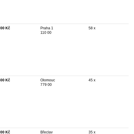
700 Kč
Praha 1
58 x
110 00
500 Kč
Olomouc
45 x
779 00
900 Kč
Břeclav
35 x