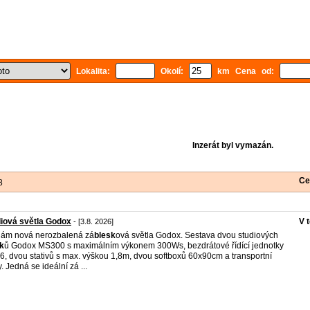
Lokalita:
Okolí:
km Cena od:
Inzerát byl vymazán.
Ce
8
iová světla Godox
V 
- [3.8. 2026]
ám nová nerozbalená zá
blesk
ová světla Godox. Sestava dvou studiových
k
ů Godox MS300 s maximálním výkonem 300Ws, bezdrátové řídící jednotky
6, dvou stativů s max. výškou 1,8m, dvou softboxů 60x90cm a transportní
y. Jedná se ideální zá ...