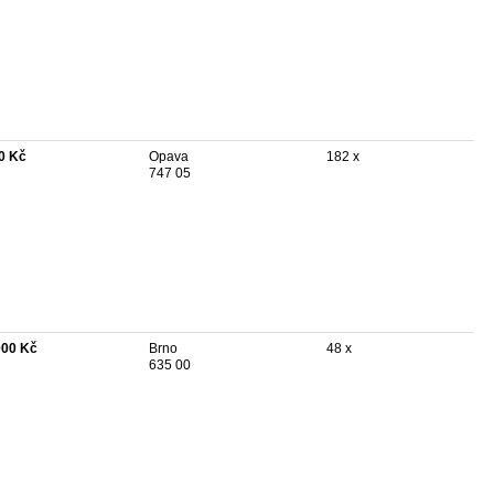
0 Kč
Opava
182 x
747 05
000 Kč
Brno
48 x
635 00