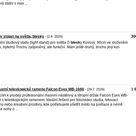
vý stativ s max ...
iv stojan na světla, blesky
30
- [2.8. 2026]
lní studiový stativ (light stand) pro světla či
blesk
y Kovový, 90cm ve složeném
u, bytelný Trochu zašpiněný, ale funkční. Mám ještě druhý, trochu jiný kus
ustní teleskopické rameno Falcon Eyes WB-1690
1 
- [29.7. 2026]
zím k prodeji profesionální masivní nástěnný a stropní držák Falcon Eyes WB-
 s teleskopickým ramenem. Ideální řešení pro foto/video studia, tetovací
ny nebo kreativní prostory, kde potřebujete ušetřit místo na podlaze a nemít
e nohy o ...