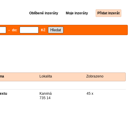
Oblíbené inzeráty
Moje inzeráty
Přidat inzerát
- do:
Kč
na
Lokalita
Zobrazeno
textu
Karviná
45 x
735 14