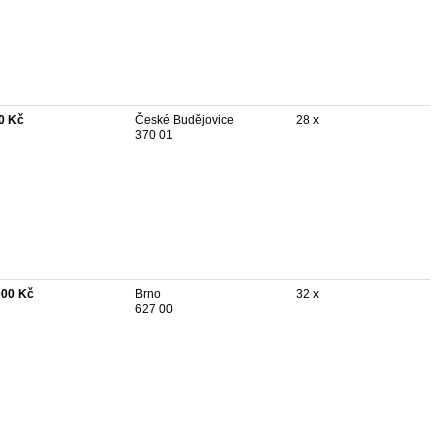
0 Kč
České Budějovice
28 x
370 01
000 Kč
Brno
32 x
627 00