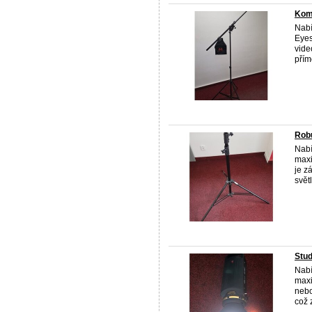
Komp
Nabí
Eyes
vide
přímo
Robu
Nabí
maxi
je z
světl
Stud
Nabí
max
nebo
což 