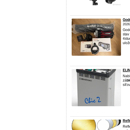
God
2026
God
stav
4stu
ulože
ELI
Nabí
zá
b
síťo
Refl
Refle