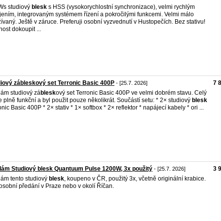
Ws studiový
blesk
s HSS (vysokorychlostní synchronizace), velmi rychlým
jením, integrovaným systémem řízení a pokročilými funkcemi. Velmi málo
ívaný. Ještě v záruce. Preferuji osobní vyzvednutí v Hustopečích. Bez stativu!
ost dokoupit ...
iový zábleskový set Terronic Basic 400P
7 
- [25.7. 2026]
ám studiový zá
blesk
ový set Terronic Basic 400P ve velmi dobrém stavu. Celý
je plně funkční a byl použit pouze několikrát. Součástí setu: * 2× studiový
blesk
onic Basic 400P * 2× stativ * 1× softbox * 2× reflektor * napájecí kabely * ori ...
ám Studiový blesk Quantuum Pulse 1200W, 3x použitý
3 
- [25.7. 2026]
ám tento studiový
blesk
, koupeno v ČR, použitý 3x, včetně originální krabice.
osobní předání v Praze nebo v okolí Říčan.