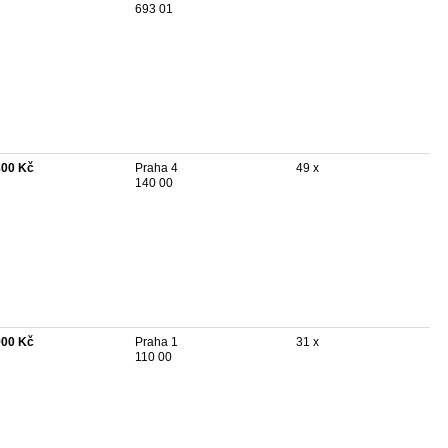
693 01
800 Kč
Praha 4
49 x
140 00
900 Kč
Praha 1
31 x
110 00